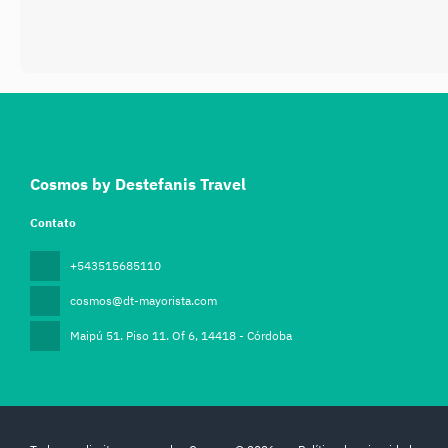
Cosmos by Destefanis Travel
Contato
+543515685110
cosmos@dt-mayorista.com
Maipú 51. Piso 11. Of 6
, 14418 - Córdoba