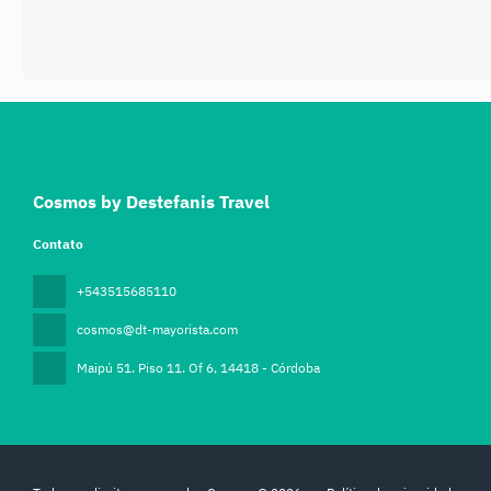
Cosmos by Destefanis Travel
Contato
+543515685110
cosmos@dt-mayorista.com
Maipú 51. Piso 11. Of 6
, 14418 - Córdoba