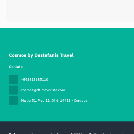
Cosmos by Destefanis Travel
Contato
+543515685110
cosmos@dt-mayorista.com
Maipú 51. Piso 11. Of 6
, 14418 - Córdoba