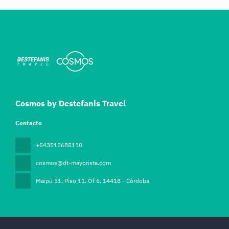
Cosmos by Destefanis Travel
Contacto
+543515685110
cosmos@dt-mayorista.com
Maipú 51. Piso 11. Of 6
, 14418 - Córdoba