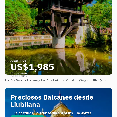
A partir de
US$1,985
Por pessoa
DESTINOS
Saiba mais
Hanói · Baía de Ha Long · Hoi An · Huế · Ho Chi Minh (Saigon) · Phu Quoc
Preciosos Balcanes desde
Liubliana
15 DESTINOS
1 REDE DE TRANSPORTES
18 NOITES