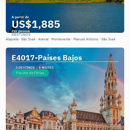
A partir de
US$1,885
Por pessoa
DESTINOS
Saiba mais
Alajuela · São José · Arenal · Monteverde · Manuel Antonio · São José
E4017-Países Bajos
3 DESTINOS
6 NOITES
Pacote de Férias