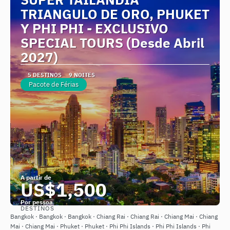
TRIANGULO DE ORO, PHUKET
Y PHI PHI - EXCLUSIVO
SPECIAL TOURS (Desde Abril
2027)
5 DESTINOS
9 NOITES
Pacote de Férias
A partir de
US$1,500
Por pessoa
DESTINOS
Saiba mais
Bangkok · Bangkok · Bangkok · Chiang Rai · Chiang Rai · Chiang Mai · Chiang
Mai · Chiang Mai · Phuket · Phuket · Phi Phi Islands · Phi Phi Islands · Phi