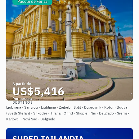
Pacote de Férias
A partir de
US$5,416
Por pessoa
DESTINOS
Saiba mais
Ljubljana · Sangrou · Ljubljana · Zagreb · Split · Dubrovnik · Kotor · Budva
(Svetti Stefan) · Shkoder · Tirana · Ohrid · Skopje · Nis · Belgrado · Sremski
Karlovci · Novi Sad · Belgrado
SUPER TAILANDIA