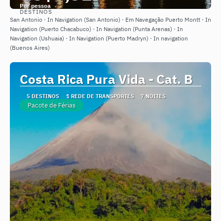
Por pessoa
DESTINOS
Saiba mais
San Antonio · In Navigation (San Antonio) · Em Navegação Puerto Montt · In
Navigation (Puerto Chacabuco) · In Navigation (Punta Arenas) · In
Navigation (Ushuaia) · In Navigation (Puerto Madryn) · In navigation
(Buenos Aires)
Costa Rica Pura Vida - Cat. B
5 DESTINOS
1 REDE DE TRANSPORTES
7 NOITES
Pacote de Férias