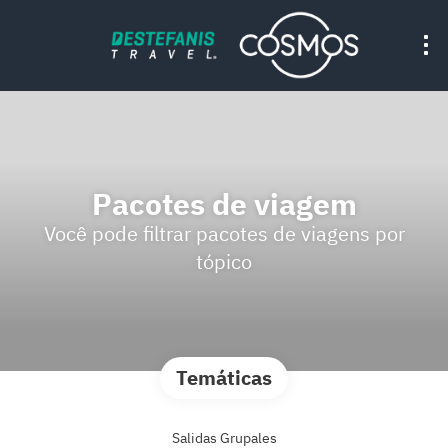
Pacotes de viagem
Você pode filtrar pacotes de viagens por
tópico
Temáticas
Salidas Grupales