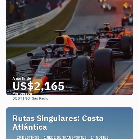
A partir de
US$2,165
Por pessoa
DESTINO:
São Paulo
Saiba mais
Rutas Singulares: Costa
Atlántica
28 DESTINOS
1 REDE DE TRANSPORTES
14 NOITES