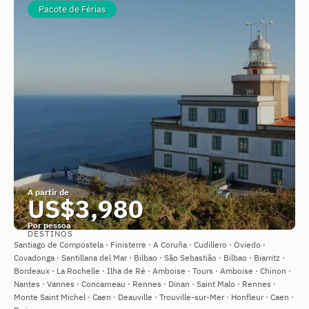
Pacote de Férias
A partir de
US$3,980
Por pessoa
DESTINOS
Saiba mais
Santiago de Compostela · Finisterre · A Coruña · Cudillero · Oviedo ·
Covadonga · Santillana del Mar · Bilbao · São Sebastião · Bilbao · Biarritz ·
Bordeaux · La Rochelle · Ilha de Ré · Amboise · Tours · Amboise · Chinon ·
Nantes · Vannes · Concarneau · Rennes · Dinan · Saint Malo · Rennes ·
Monte Saint Michel · Caen · Deauville · Trouville-sur-Mer · Honfleur · Caen ·