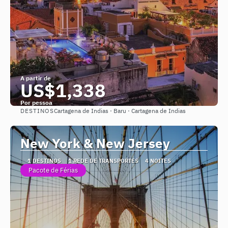
A partir de
US$1,338
Por pessoa
DESTINOS
Cartagena de Indias · Baru · Cartagena de Indias
Saiba mais
New York & New Jersey
1 DESTINOS
1 REDE DE TRANSPORTES
4 NOITES
Pacote de Férias