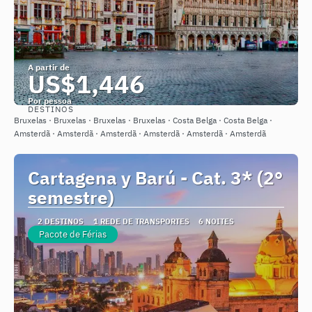
A partir de
US$1,446
Por pessoa
DESTINOS
Saiba mais
Bruxelas · Bruxelas · Bruxelas · Bruxelas · Costa Belga · Costa Belga ·
Amsterdã · Amsterdã · Amsterdã · Amsterdã · Amsterdã · Amsterdã
Cartagena y Barú - Cat. 3* (2°
semestre)
2 DESTINOS
1 REDE DE TRANSPORTES
6 NOITES
Pacote de Férias