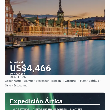
A partir de
US$4,466
Por pessoa
DESTINOS
Saiba mais
Copenhague · Aarhus · Stavanger · Bergen · Гудванген · Flam · Lofthus ·
Oslo · Estocolmo
Expedición Ártica
4 DESTINOS
1 REDE DE TRANSPORTES
8 NOITES