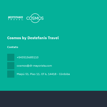
Cosmos by Destefanis Travel
Contato
+543515685110
cosmos@dt-mayorista.com
Maipú 51. Piso 11. Of 6
, 14418 - Córdoba