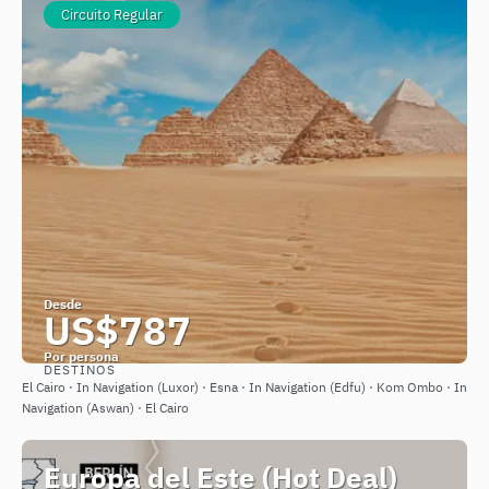
Circuito Regular
Desde
US$787
Por persona
DESTINOS
Ver
El Cairo · In Navigation (Luxor) · Esna · In Navigation (Edfu) · Kom Ombo · In
Navigation (Aswan) · El Cairo
Europa del Este (Hot Deal)