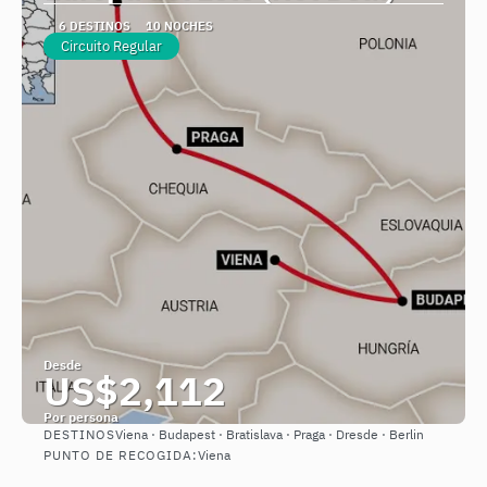
6 DESTINOS
10 NOCHES
Circuito Regular
Desde
US$2,112
Por persona
DESTINOS
Viena · Budapest · Bratislava · Praga · Dresde · Berlin
Ver
PUNTO DE RECOGIDA:
Viena