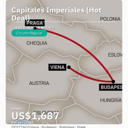
Capitales Imperiales (Hot
Deal)
4 DESTINOS
8 NOCHES
Circuito Regular
Desde
US$1,687
Por persona
DESTINOS
Viena · Budapest · Bratislava · Praga