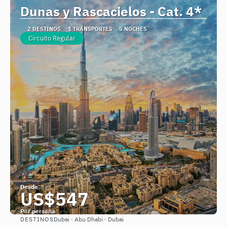
Dunas y Rascacielos - Cat. 4*
2 DESTINOS
1 TRANSPORTES
5 NOCHES
Circuito Regular
Desde
US$547
Por persona
DESTINOS
Dubai · Abu Dhabi · Dubai
Ver