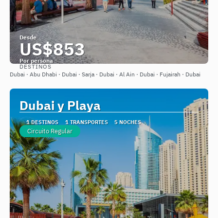
Desde
US$853
Por persona
DESTINOS
Ver
Dubai · Abu Dhabi · Dubai · Sarja · Dubai · Al Ain · Dubai · Fujairah · Dubai
Dubai y Playa
1 DESTINOS
1 TRANSPORTES
5 NOCHES
Circuito Regular