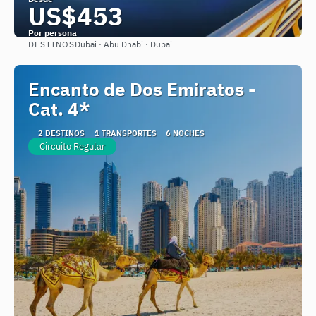
US$453
Por persona
DESTINOS
Dubai · Abu Dhabi · Dubai
Ver
Encanto de Dos Emiratos -
Cat. 4*
2 DESTINOS
1 TRANSPORTES
6 NOCHES
Circuito Regular