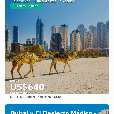
2 DESTINOS
1 TRANSPORTES
7 NOCHES
Circuito Regular
Desde
US$640
Por persona
DESTINOS
Dubai · Abu Dhabi · Dubai
Ver
Dubai y El Desierto Mágico -