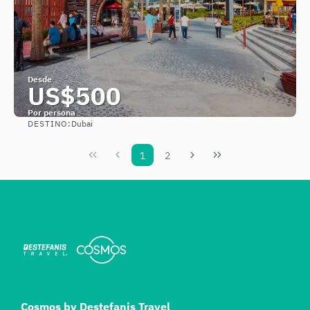
Desde
US$500
Por persona
DESTINO:
Dubai
Ver
1
2
Cosmos by Destefanis Travel