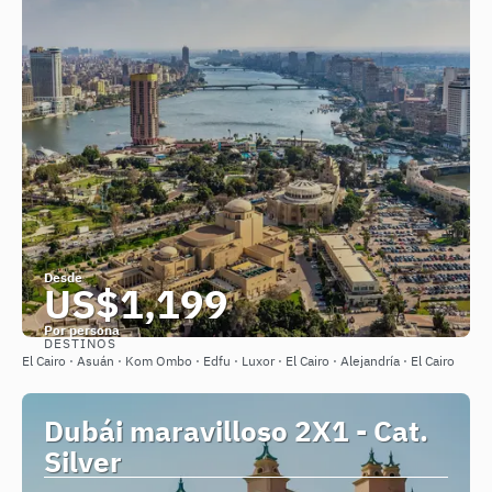
Desde
US$1,199
Por persona
DESTINOS
Ver
El Cairo · Asuán · Kom Ombo · Edfu · Luxor · El Cairo · Alejandría · El Cairo
Dubái maravilloso 2X1 - Cat.
Silver