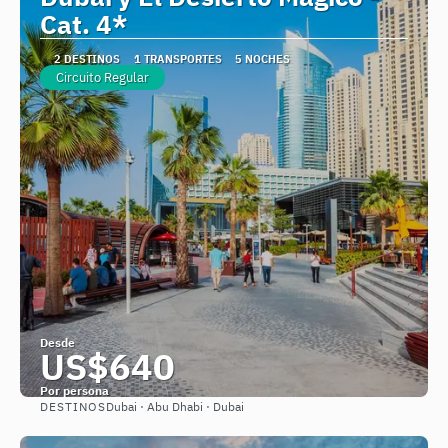
Cat. 4*
2 DESTINOS
1 TRANSPORTES
5 NOCHES
Circuito Regular
Desde
US$640
Por persona
DESTINOS
Dubai · Abu Dhabi · Dubai
Ver