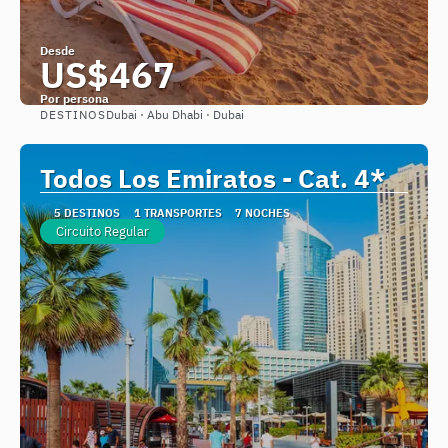
Desde
US$467
Por persona
DESTINOS
Dubai · Abu Dhabi · Dubai
Ver
Todos Los Emiratos - Cat. 4*
5 DESTINOS
1 TRANSPORTES
7 NOCHES
Circuito Regular