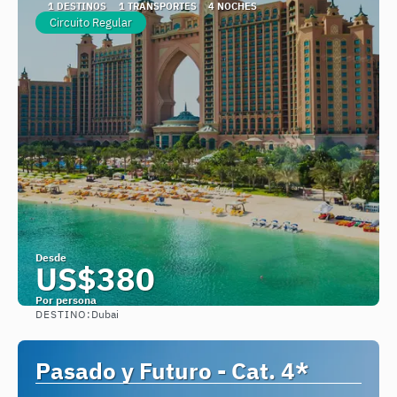
1 DESTINOS
1 TRANSPORTES
4 NOCHES
Circuito Regular
Desde
US$380
Por persona
DESTINO:
Dubai
Ver
Pasado y Futuro - Cat. 4*