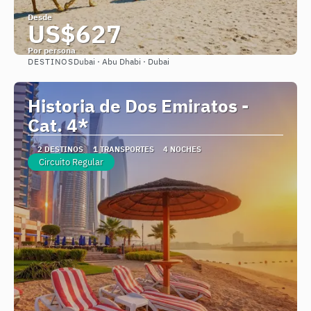
Desde
US$627
Por persona
DESTINOS
Dubai · Abu Dhabi · Dubai
Ver
Historia de Dos Emiratos -
Cat. 4*
2 DESTINOS
1 TRANSPORTES
4 NOCHES
Circuito Regular