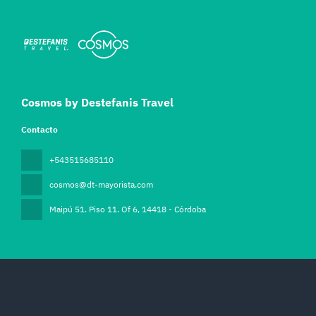
Cosmos by Destefanis Travel
Contacto
+543515685110
cosmos@dt-mayorista.com
Maipú 51. Piso 11. Of 6
, 14418 - Córdoba