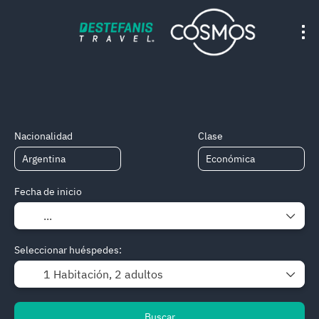
Un motor, todo el COSMOS
CIRCUITOS Y CUPOS
MultiCOSMOS
Paquetes
Alojamiento
Nacionalidad
Clase
Fecha de inicio
Seleccionar huéspedes:
1 Habitación,
2 adultos
Buscar